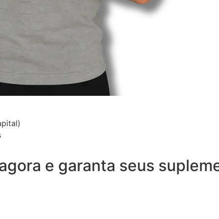
pital)
s
e agora e garanta seus suple